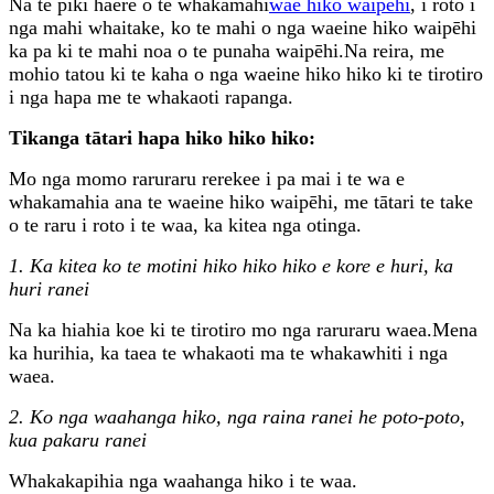
Na te piki haere o te whakamahi
wae hiko waipēhi
, i roto i
nga mahi whaitake, ko te mahi o nga waeine hiko waipēhi
ka pa ki te mahi noa o te punaha waipēhi.Na reira, me
mohio tatou ki te kaha o nga waeine hiko hiko ki te tirotiro
i nga hapa me te whakaoti rapanga.
Tikanga tātari hapa hiko hiko hiko:
Mo nga momo raruraru rerekee i pa mai i te wa e
whakamahia ana te waeine hiko waipēhi, me tātari te take
o te raru i roto i te waa, ka kitea nga otinga.
1. Ka kitea ko te motini hiko hiko hiko e kore e huri, ka
huri ranei
Na ka hiahia koe ki te tirotiro mo nga raruraru waea.Mena
ka hurihia, ka taea te whakaoti ma te whakawhiti i nga
waea.
2.
Ko nga waahanga hiko, nga raina ranei he poto-poto,
kua pakaru ranei
Whakakapihia nga waahanga hiko i te waa.