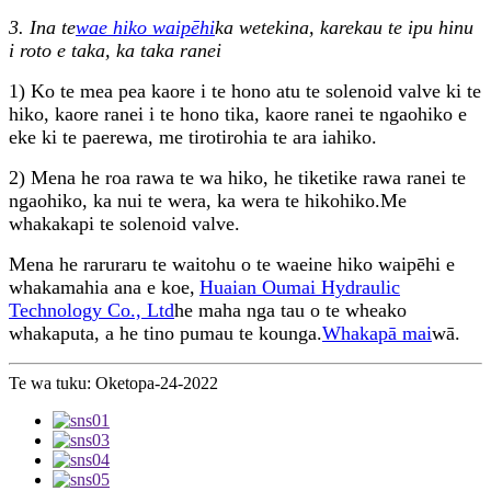
3. Ina te
wae hiko waipēhi
ka wetekina, karekau te ipu hinu
i roto e taka, ka taka ranei
1) Ko te mea pea kaore i te hono atu te solenoid valve ki te
hiko, kaore ranei i te hono tika, kaore ranei te ngaohiko e
eke ki te paerewa, me tirotirohia te ara iahiko.
2) Mena he roa rawa te wa hiko, he tiketike rawa ranei te
ngaohiko, ka nui te wera, ka wera te hikohiko.Me
whakakapi te solenoid valve.
Mena he raruraru te waitohu o te waeine hiko waipēhi e
whakamahia ana e koe,
Huaian Oumai Hydraulic
Technology Co., Ltd
he maha nga tau o te wheako
whakaputa, a he tino pumau te kounga.
Whakapā mai
wā.
Te wa tuku: Oketopa-24-2022