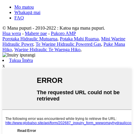
Mo matou
Whakapā mai
FAQ
© Mana pupuri - 2010-2022 : Katoa nga mana pupuri.
Hua wera
-
Mahere pae
-
Pukoro AMP
Porotaka Hidraulic Mutuarua
,
Potaka Mahi Ruarua
,
Mini Waeine
Hidraulic Power
,
Te Waeine Hidraulic Powered Gas
,
Puke Mana
Hiko
,
Waeine Hidraulic Te Waenga Hiko
,
Tukua Īmēra
x