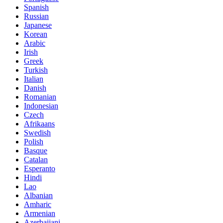
Spanish
Russian
Japanese
Korean
Arabic
Irish
Greek
Turkish
Italian
Danish
Romanian
Indonesian
Czech
Afrikaans
Swedish
Polish
Basque
Catalan
Esperanto
Hindi
Lao
Albanian
Amharic
Armenian
Azerbaijani