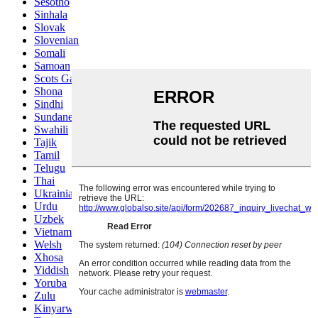
Sesotho
Sinhala
Slovak
Slovenian
Somali
Samoan
Scots Gaelic
Shona
Sindhi
Sundanese
Swahili
Tajik
Tamil
Telugu
Thai
Ukrainian
Urdu
Uzbek
Vietnamese
Welsh
Xhosa
Yiddish
Yoruba
Zulu
Kinyarwanda