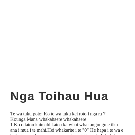
Ko Huaian Oumai Hydraulic Technology Co., Ltd. kei
Qingjiangpu Industrial Park, Huai he taone nui, Jiangsu
Province, me nga awheawhe paerewa hou me nga taputapu
whakaputa.Ko nga punaha whakahaere 6S me te ERP kua
tino whakatinanahia puta noa i ta maatau kamupene.He
tohungatanga te kamupene ki te hanga me te kaweake i nga
waeine hiko Hydraulic/package.He kaha te mahi a a tatou
waeine hiko Hydraulic i roto i te papa mahi irirangi, te
maru, te hiki waka, te taurite tauranga, te waka taraiwa, te
robot AGV, te anga poitūkohu hiko, te whakaranu raima, te
taraka pakau, te kopere paru me etahi atu. Ka tautoko matou
i te OEM me te ODM mo o taatau kaihoko rongonui .
Nga Toihau Hua
Te wa tuku poto: Ko te wa tuku kei roto i nga ra 7.
Kounga Mana-whakahaere whakahaere
1.Ko o tatou kaimahi katoa ka whai whakangungu e tika
ana i mua i te mahi.Hei whakarite i te "0" He hapa i te wa e