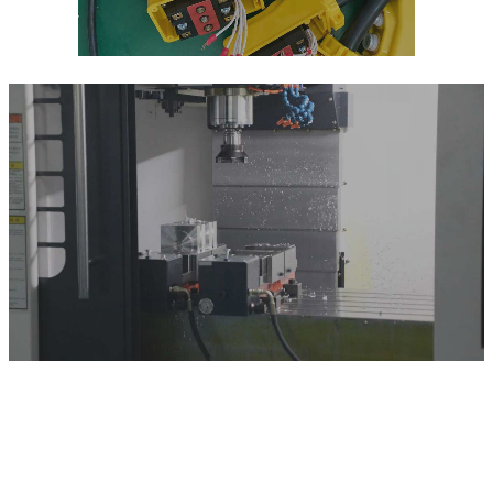
Kapa & Tikanga
Ko te whainga nui o Omay ko te hoahoa me te hanga i nga