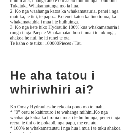
huihui ana, i hanga ano e o maatau miihini nga Tohutohu
Tukatuka Whakamutunga mo ia hua.
2. Ko nga waahanga katoa ka whakamatauria, penei i nga
motuka, te tini, te papu... Ko enei katoa ka tino tohua, ka
whakamatauhia i mua i te huihuinga.
3. Ko nga kete hiko Hydraulic 100% kua whakamatauria i
runga i nga Paepae Whakamatau hou i mua i te tukunga,
ahakoa he nui, he iti ranei te ota.
Te kaha o te tuku: 100000Pieces / Tau
He aha tatou i
whiriwhiri ai?
Ko Omay Hydraulics he rekoata pono mo te mahi.
* "0" ōrau te kaitirotiro i te wahanga miihini.Ko nga
waahanga katoa ka tirohia i mua i te huihuinga, penei i nga
reera, te tini o te pokapū, nga papu, me era atu.
* 100% te whakamatautau i nga hua i mua i te tuku ahakoa