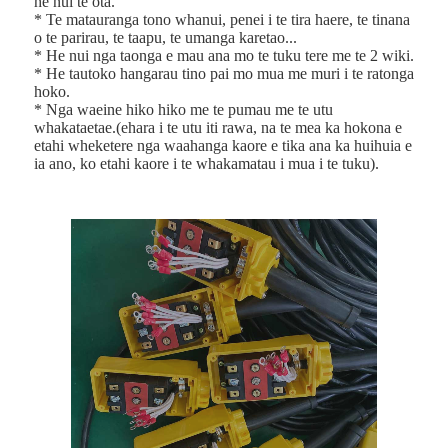
he nui te ota.
* Te matauranga tono whanui, penei i te tira haere, te tinana
o te parirau, te taapu, te umanga karetao...
* He nui nga taonga e mau ana mo te tuku tere me te 2 wiki.
* He tautoko hangarau tino pai mo mua me muri i te ratonga
hoko.
* Nga waeine hiko hiko me te pumau me te utu
whakataetae.(ehara i te utu iti rawa, na te mea ka hokona e
etahi wheketere nga waahanga kaore e tika ana ka huihuia e
ia ano, ko etahi kaore i te whakamatau i mua i te tuku).