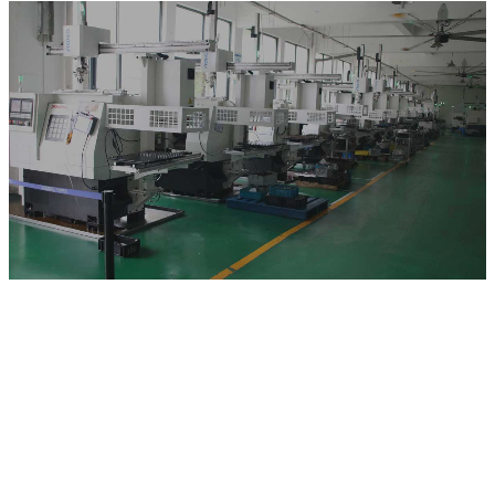
Kōtaha
Kamupene
Omay Hydraulics Peia To Pūnaha
Hydraulic