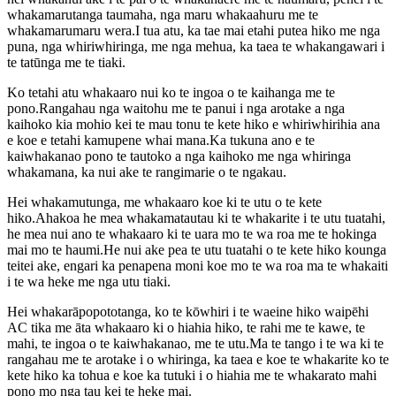
whakamarutanga taumaha, nga maru whakaahuru me te
whakamarumaru wera.I tua atu, ka tae mai etahi putea hiko me nga
puna, nga whiriwhiringa, me nga mehua, ka taea te whakangawari i
te tatūnga me te tiaki.
Ko tetahi atu whakaaro nui ko te ingoa o te kaihanga me te
pono.Rangahau nga waitohu me te panui i nga arotake a nga
kaihoko kia mohio kei te mau tonu te kete hiko e whiriwhirihia ana
e koe e tetahi kamupene whai mana.Ka tukuna ano e te
kaiwhakanao pono te tautoko a nga kaihoko me nga whiringa
whakamana, ka nui ake te rangimarie o te ngakau.
Hei whakamutunga, me whakaaro koe ki te utu o te kete
hiko.Ahakoa he mea whakamatautau ki te whakarite i te utu tuatahi,
he mea nui ano te whakaaro ki te uara mo te wa roa me te hokinga
mai mo te haumi.He nui ake pea te utu tuatahi o te kete hiko kounga
teitei ake, engari ka penapena moni koe mo te wa roa ma te whakaiti
i te wa heke me nga utu tiaki.
Hei whakarāpopototanga, ko te kōwhiri i te waeine hiko waipēhi
AC tika me āta whakaaro ki o hiahia hiko, te rahi me te kawe, te
mahi, te ingoa o te kaiwhakanao, me te utu.Ma te tango i te wa ki te
rangahau me te arotake i o whiringa, ka taea e koe te whakarite ko te
kete hiko ka tohua e koe ka tutuki i o hiahia me te whakarato mahi
pono mo nga tau kei te heke mai.