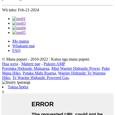
Wā tuku: Feb-21-2024
Mo matou
Whakapā mai
FAQ
© Mana pupuri - 2010-2022 : Katoa nga mana pupuri.
Hua wera
-
Mahere pae
-
Pukoro AMP
Porotaka Hidraulic Mutuarua
,
Mini Waeine Hidraulic Power
,
Puke
Mana Hiko
,
Potaka Mahi Ruarua
,
Waeine Hidraulic Te Waenga
Hiko
,
Te Waeine Hidraulic Powered Gas
,
Tukua Īmēra
x