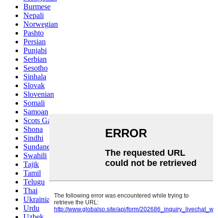
Burmese
Nepali
Norwegian
Pashto
Persian
Punjabi
Serbian
Sesotho
Sinhala
Slovak
Slovenian
Somali
Samoan
Scots Gaelic
Shona
Sindhi
Sundanese
Swahili
Tajik
Tamil
Telugu
Thai
Ukrainian
Urdu
Uzbek