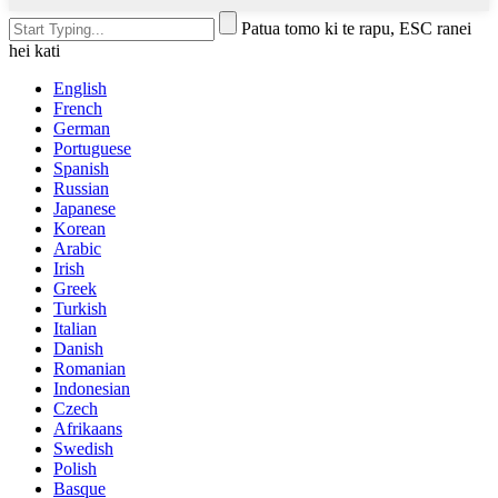
Patua tomo ki te rapu, ESC ranei
hei kati
English
French
German
Portuguese
Spanish
Russian
Japanese
Korean
Arabic
Irish
Greek
Turkish
Italian
Danish
Romanian
Indonesian
Czech
Afrikaans
Swedish
Polish
Basque