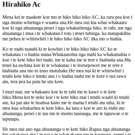
Hirahiko Ac
Mena kei te maakete koe mo te hiko hiko hiko AC, ka raru pea koe i
nga momo whiringa e waatea ana.He mea nui kia whai whakaaro
koe ki nga ahuatanga penei i nga whakaritenga hiko, te rahi, me nga
ahuatanga i mua i te whakatau.I roto i tenei tuhinga, ka matapakihia
me pehea te whiriwhiri i te hiko hiko hiko AC tika mo o hiahia.
Ko te mahi tuatahi ki te kowhiri i te hiko hiko hiko AC ko te
whakatau i o hiahia mana.Whakaarohia nga mahi ka whakamahia e
koe i te kete hiko hei mahi, me te kaha me te tere e hiahiatia ana.Ma
tenei ka awhina koe ki te whakatau i te horsepower me te rere e
hiahiatia ana mo to tono motuhake.He mea nui ki te whiriwhiri i
tetahi kete hiko e tutuki ana i o hiahia mahi me te kore e nui rawa
atu, tera pea ka puta he utu kore.
I muri mai, me whakaaro koe ki te rahi me te kawe o te kete
hiko.Mena kei te neke koe i te kete hiko mai i tetahi waahi ki tetahi
atu, ka pai ake te hoahoa kiato me te mama.I tetahi atu taha, ki te
mea kua whakaritea te kete hiko, ka taea e koe te aro ki etahi atu
ahuatanga, penei i te tau me te momo tauranga, me te tapuwae o te
taputapu.
He mea nui ano nga ahuatanga o te kete hiko.Rapua nga ahuatanga
hei whakanui ake i te pai o te whakahaere me te haumaru, penei i te